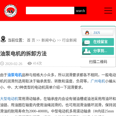
JAN
当前位置：
首 页
>>
新闻中心
>>
行业新闻
在线留言
分享到...
油泵电机的拆卸方法
扫描二维码
414次
2020-02-26
由于
油泵电机
品种与规格大小众多，所以润滑要求都各不相同，一般电动
机的润滑剂选用取决于轴承类型、转数和温度、负荷等，
广州电机
小编从
小、中、大3种类型的电动机简单介绍一下润滑要求。
大型电动机
常用滑动轴承，在轴承座内会设有储油槽或油池采用甩油环和
油链、甩油圈在轴套内使用油绳润滑的，也可用润滑油循环润滑，保持润
滑油的耐用寿命为2000-4000H。中型电动机多用滚动轴承（Ф内径25mm