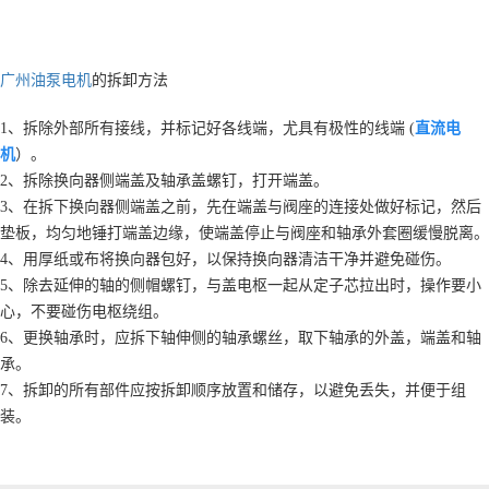
广州油泵电机
的拆卸方法
1、拆除外部所有接线，并标记好各线端，尤具有极性的线端 (
直流电
机
）。
2、拆除换向器侧端盖及轴承盖螺钉，打开端盖。
3、在拆下换向器侧端盖之前，先在端盖与阀座的连接处做好标记，然后
垫板，均匀地锤打端盖边缘，使端盖停止与阀座和轴承外套圈缓慢脱离。
4、用厚纸或布将换向器包好，以保持换向器清洁干净并避免碰伤。
5、除去延伸的轴的侧帽螺钉，与盖电枢一起从定子芯拉出时，操作要小
心，不要碰伤电枢绕组。
6、更换轴承时，应拆下轴伸侧的轴承螺丝，取下轴承的外盖，端盖和轴
承。
7、拆卸的所有部件应按拆卸顺序放置和储存，以避免丢失，并便于组
装。