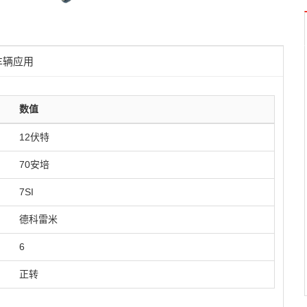
车辆应用
数值
12伏特
70
安培
7SI
德科雷米
6
正转