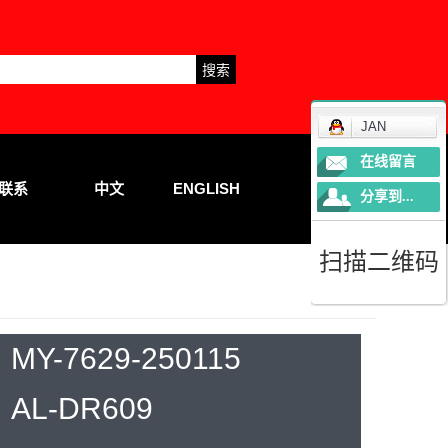
JAN
在线留言
联系
中文
ENGLISH
分享到...
扫描二维码
MY-7629-250115
AL-DR609